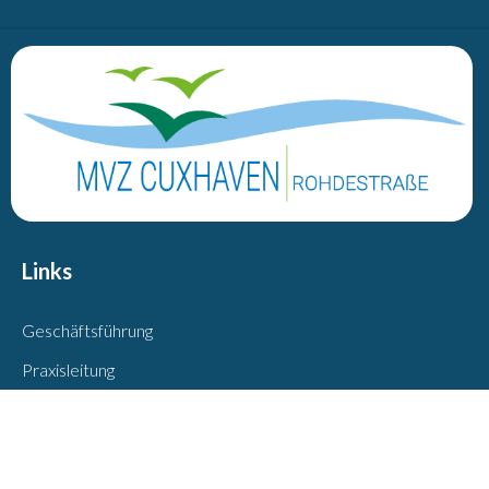
Links
Geschäftsführung
Praxisleitung
Team
Dr. med Yasar Aydin
Dr. med Henrik Lüder