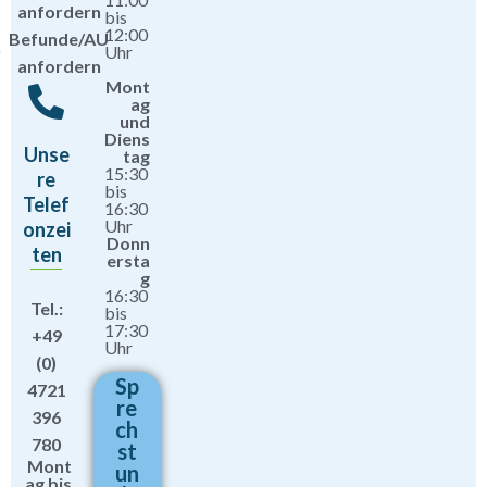
anfordern
bis
12:00
Befunde/AU
Uhr
anfordern
Mont
ag
und
Diens
Unse
tag
15:30
re
bis
Telef
16:30
Uhr
onzei
Donn
ten
ersta
g
16:30
Tel.:
bis
17:30
+49
Uhr
(0)
Sp
4721
re
396
ch
780
st
Mont
un
ag bis