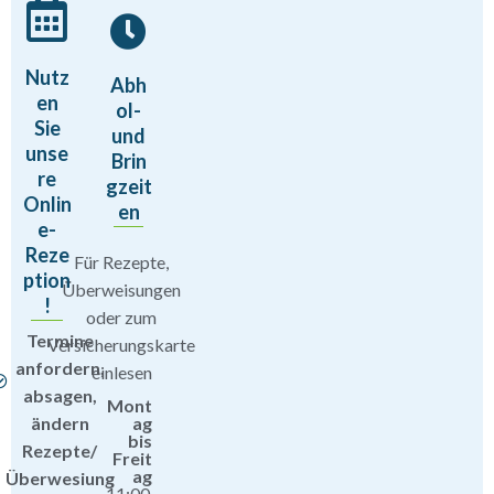
Nutz
Abh
en
ol-
Sie
und
unse
Brin
re
gzeit
Onlin
en
e-
Reze
Für Rezepte,
ption
Überweisungen
!
oder zum
Termine
Versicherungskarte
anfordern,
einlesen
absagen,
Mont
ändern
ag
bis
Rezepte/
Freit
ag
Überwesiung
11:00