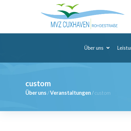
Über uns
Leist
custom
Über uns
/
Veranstaltungen
/
custom